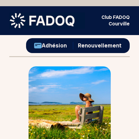
Club FADOQ
Courville
Adhésion
Renouvellement