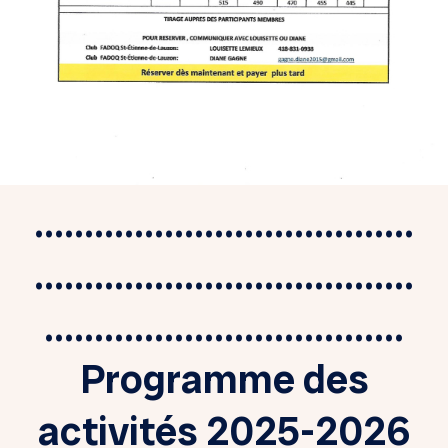
......................................
......................................
....................................
Programme des
activités 2025-2026